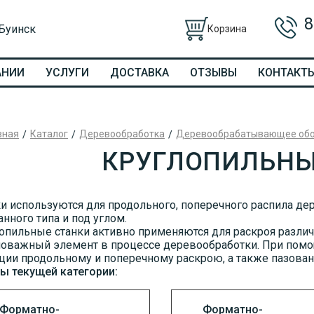
8
 Буинск
Корзина
АНИИ
УСЛУГИ
ДОСТАВКА
ОТЗЫВЫ
КОНТАКТ
вная
Каталог
Деревообработка
Деревообрабатывающее об
КРУГЛОПИЛЬНЫ
и используются для продольного, поперечного распила дер
нного типа и под углом.
опильные станки активно применяются для раскроя разли
оважный элемент в процессе деревообработки. При помо
ции продольному и поперечному раскрою, а также пазова
ы текущей категории:
Форматно-
Форматно-