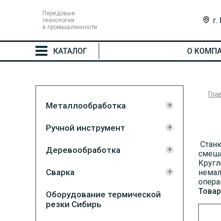
Передовые
г.
технологии
в промышленности
КАТАЛОГ
О КОМП
Гла
Металлообработка
Ручной инструмент
Станк
Деревообработка
смеша
Кругл
Сварка
немал
опера
Товар
Оборудование термической
резки Сибирь