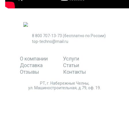
8 800 707-13-73
(бесплатно по России)
top-techno@mail.ru
О компании
Услуги
Доставка
Статьи
Отзывы
Контакты
РТ, г. Набережные Челны,
ул. Машиностроительная, д.79, оф. 19.